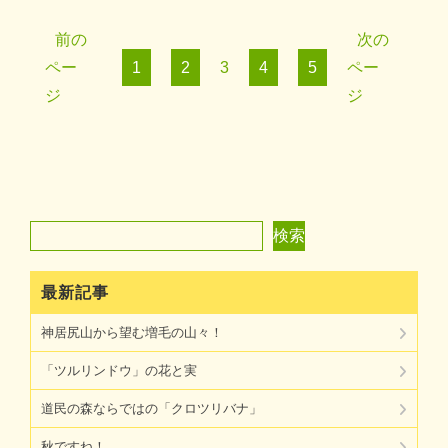
前の
次の
ペー
1
2
3
4
5
ペー
ジ
ジ
検索
検索
最新記事
神居尻山から望む増毛の山々！
「ツルリンドウ」の花と実
道民の森ならではの「クロツリバナ」
秋ですね！