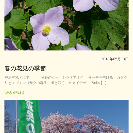
2018年05月13日
春の花見の季節
神居尻地区にて 草花の女王 シラネアオイ 春一番を告げる カタク
リとエゾエンゴサクの群生 凜と咲く、ヒメイチゲ &nbs […]
[続きを読む]