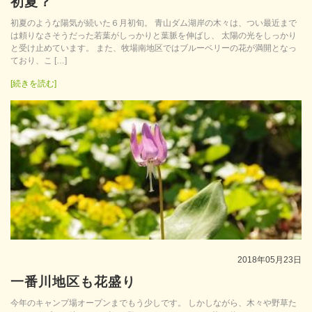
初夏？
初夏のような陽気が続いた６月初旬。 青山ダム湖岸の木々は、つい最近まで
は頼りなさそうだった若葉がしっかりと葉脈を伸ばし、 太陽の光をしっかり
と受け止めています。 また、牧場南地区ではブルーベリーの花が満開となっ
ており、こ […]
[続きを読む]
2018年05月23日
一番川地区も花盛り
今年のキャンプ場オープンまでもう少しです。 しかしながら、木々や野草た