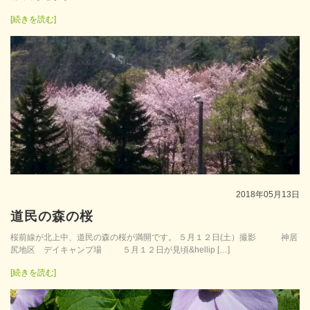
[続きを読む]
2018年05月13日
道民の森の桜
桜前線が北上中、道民の森の桜が満開です。 ５月１２日(土）撮影 神居
尻地区 デイキャンプ場 ５月１２日が見頃&hellip […]
[続きを読む]