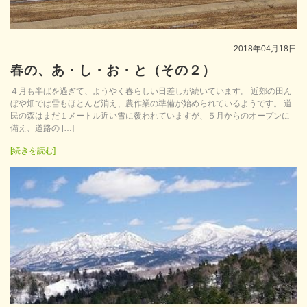
2018年04月18日
春の、あ・し・お・と（その２）
４月も半ばを過ぎて、ようやく春らしい日差しが続いています。 近郊の田ん
ぼや畑では雪もほとんど消え、農作業の準備が始められているようです。 道
民の森はまだ１メートル近い雪に覆われていますが、５月からのオープンに
備え、道路の […]
[続きを読む]