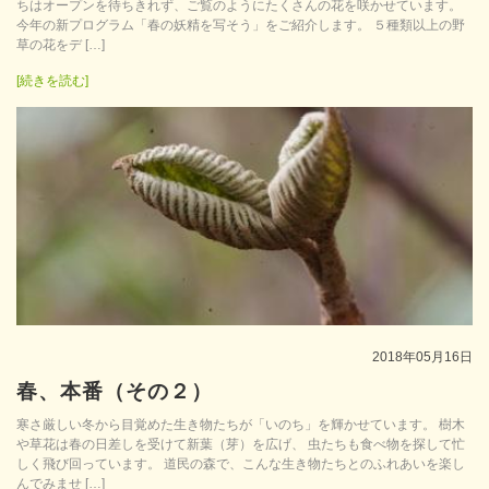
ちはオープンを待ちきれず、ご覧のようにたくさんの花を咲かせています。
今年の新プログラム「春の妖精を写そう」をご紹介します。 ５種類以上の野
草の花をデ […]
[続きを読む]
2018年05月16日
春、本番（その２）
寒さ厳しい冬から目覚めた生き物たちが「いのち」を輝かせています。 樹木
や草花は春の日差しを受けて新葉（芽）を広げ、 虫たちも食べ物を探して忙
しく飛び回っています。 道民の森で、こんな生き物たちとのふれあいを楽し
んでみませ […]