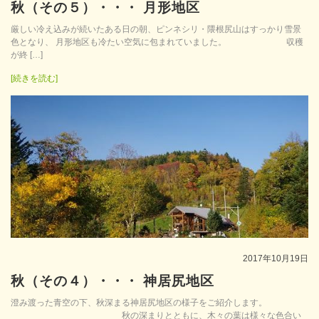
秋（その５）・・・ 月形地区
厳しい冷え込みが続いたある日の朝、ピンネシリ・隈根尻山はすっかり雪景
色となり、 月形地区も冷たい空気に包まれていました。 収穫
が終 […]
[続きを読む]
2017年10月19日
秋（その４）・・・ 神居尻地区
澄み渡った青空の下、秋深まる神居尻地区の様子をご紹介します。
秋の深まりとともに、木々の葉は様々な色合い