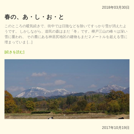
2018年03月30日
春の、あ・し・お・と
このところの暖気続きで、街中では日陰などを除いてすっかり雪が消えたよ
うです。 しかしながら、道民の森はまだ「冬」です。樺戸三山の峰々は深い
雪に覆われ、 その麓にある神居尻地区の建物もまだ２メートルを超える雪に
埋まっていま […]
[続きを読む]
2017年10月19日