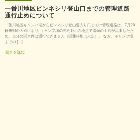
一番川地区ピンネシリ登山口までの管理道路
通行止めについて
一番川地区キャンプ場からピンネシリ登山道入り口までの管理道路は、7月28
日未明の大雨により､キャンプ場の先約1kmの地点で路面の土砂が流出したた
め、当分の間車両は通行できません（開通時期は未定）。 なお、キャンプ場
までの […]
[続きを読む]