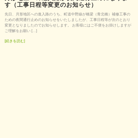
す（工事日程等変更のお知らせ）
先日、月形地区への進入路のうち、町道中野線が橋梁（青北橋）補修工事の
ための夜間通行止めのお知らせをいたしましたが、工事日程等が次のとおり
変更となりましたのでお知らせします。 お客様にはご不便をお掛けしますが
ご理解をお願い […]
[続きを読む]