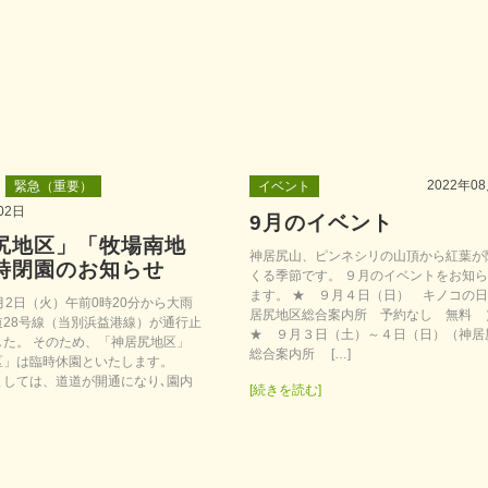
2022年0
緊急（重要）
イベント
02日
9月のイベント
尻地区」「牧場南地
神居尻山、ピンネシリの山頂から紅葉が
時閉園のお知らせ
くる季節です。 ９月のイベントをお知
ます。 ★ ９月４日（日） キノコの
2日（火）午前0時20分から大雨
居尻地区総合案内所 予約なし 無料 
道28号線（当別浜益港線）が通行止
★ ９月３日（土）～４日（日）（神居
した。 そのため、「神居尻地区」
総合案内所 […]
区」は臨時休園といたします。
ましては、道道が開通になり､園内
[続きを読む]