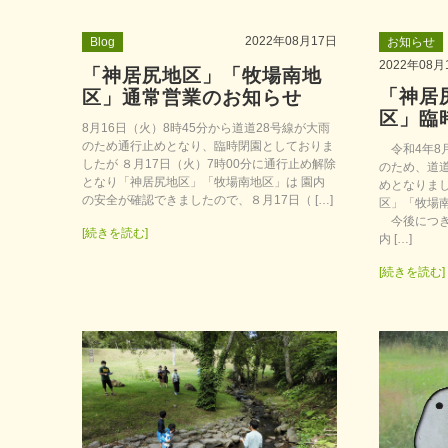
2022年08月17日
Blog
お知らせ
2022年08月
「神居尻地区」「牧場南地
「神居
区」通常営業のお知らせ
区」臨
8月16日（火）8時45分から道道28号線が大雨
のため通行止めとなり、臨時閉園としておりま
令和4年8月
したが ８月17日（火）7時00分に通行止め解除
のため、道
となり「神居尻地区」「牧場南地区」は 園内
めとなりま
の安全が確認できましたので、８月17日（ […]
区」「牧場
今後につき
[続きを読む]
内 […]
[続きを読む]