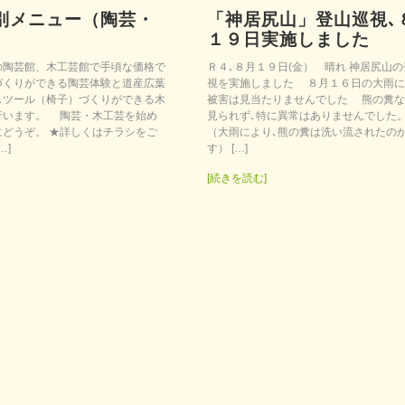
別メニュー（陶芸・
「神居尻山」登山巡視､
）
１９日実施しました
陶芸館、木工芸館で手頃な価格で
Ｒ４､８月１９日(金） 晴れ 神居尻山
づくりができる陶芸体験と道産広葉
視を実施しました ８月１６日の大雨に
スツール（椅子）づくりができる木
被害は見当たりませんでした 熊の糞な
行います。 陶芸・木工芸を始め
見られず､特に異常はありませんでし
にどうぞ。 ★詳しくはチラシをご
（大雨により､熊の糞は洗い流されたの
…]
す） […]
[続きを読む]