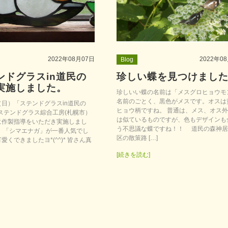
2022年08月07日
2022年0
Blog
ンドグラスin道民の
珍しい蝶を見つけまし
実施しました。
珍しいい蝶の名前は「メスグロヒョウモ
名前のごとく、黒色がメスです。オスは
日）「ステンドグラスin道民の
ヒョウ柄ですね。 普通は、メス、オス
Sステンドグラス綜合工房(札幌市）
は似ているものですが、色もデザインも
に作製指導をいただき実施しまし
う不思議な蝶ですね！！ 道民の森神居
は、「シマエナガ」が一番人気でし
区の散策路 […]
愛くできましたヨ*(^^)* 皆さん真
[続きを読む]