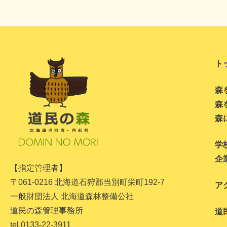
ト
森
森
森
学
企
【指定管理者】
〒061-0216 北海道石狩郡当別町栄町192-7
ア
一般財団法人 北海道森林整備公社
道民の森管理事務所
道
tel.0133-22-3911