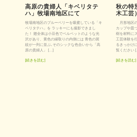
高原の貴婦人「キベリタテ
秋の特
ハ」牧場南地区にて
木工芸
牧場南地区のブルーベリーを吸蜜している「キ
月形地区の
ベリタテハ」を ラッキーにも撮影できまし
カップや皿
た！ 翅全体は小豆色でベルベットのような光
樹を材料に
沢があり、黄色の縁取りの内側には 青色の斑
工芸体験を
紋が一列に並ぶ､そのシックな色合いから「高
るきっかけ
原の貴婦人」 […]
覧ください [
[続きを読む]
[続きを読む]