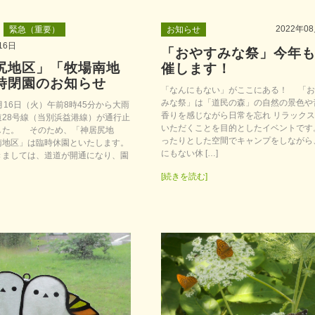
2022年0
緊急（重要）
お知らせ
16日
「おやすみな祭」今年
尻地区」「牧場南地
催します！
時閉園のお知らせ
「なんにもない」がここにある！ 「お
みな祭」は「道民の森」の自然の景色や
16日（火）午前8時45分から大雨
香りを感じながら日常を忘れ リラック
道28号線（当別浜益港線）が通行止
いただくことを目的としたイベントです
した。 そのため、「神居尻地
ったりとした空間でキャンプをしながら
南地区」は臨時休園といたします。
にもない休 […]
ましては、道道が開通になり、園
[続きを読む]