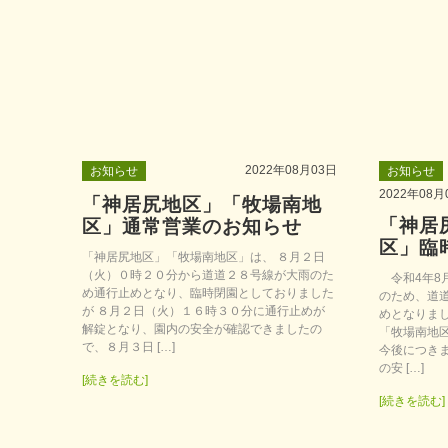
2022年08月03日
お知らせ
お知らせ
2022年08月
「神居尻地区」「牧場南地
「神居
区」通常営業のお知らせ
区」臨
「神居尻地区」「牧場南地区」は、 ８月２日
（火）０時２０分から道道２８号線が大雨のた
令和4年8月
め通行止めとなり、臨時閉園としておりました
のため、道
が ８月２日（火）１６時３０分に通行止めが
めとなりま
解錠となり、園内の安全が確認できましたの
「牧場南地
で、８月３日 […]
今後につき
の安 […]
[続きを読む]
[続きを読む]