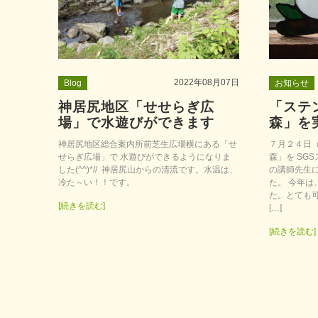
2022年08月07日
Blog
お知らせ
神居尻地区「せせらぎ広
「ステ
場」で水遊びができます
森」を
神居尻地区総合案内所前芝生広場横にある「せ
７月２４日（
せらぎ広場」で 水遊びができるようになりま
森」を SG
した(^^)*// 神居尻山からの清流です。水温は、
の講師先生
冷た～い！！です。
た。 今年
た。とても可
[続きを読む]
[…]
[続きを読む]