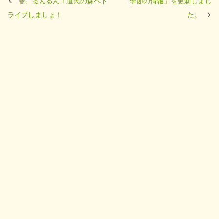
春、るんるん！道民の森へド
「季節の情報」を更新しまし
ライブしましょ！
た。