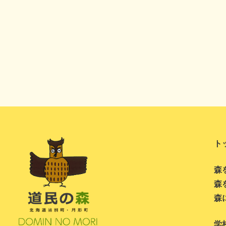
ト
森
森
森
学