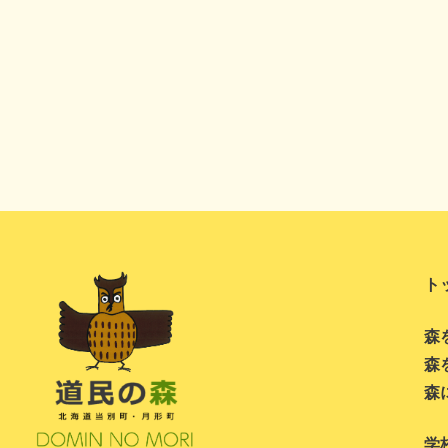
ト
森
森
森
学