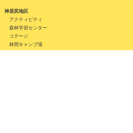
2022年1月
神居尻地区
2021年10月
アクティビティ
2021年9月
森林学習センター
2021年8月
コテージ
林間キャンプ場
2021年7月
2021年6月
一番川地区
アクティビティ
2021年5月
オートキャンプ場
2021年4月
自然体験キャンプ場
2021年3月
月形地区
2021年1月
アクティビティ
2020年10月
陶芸館
木工芸館
2020年9月