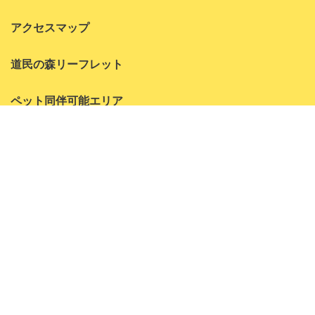
2022年8月
アクセスマップ
2022年7月
道民の森リーフレット
2022年6月
2022年5月
ペット同伴可能エリア
2022年4月
お問い合わせ
2022年3月
よくある質問
2022年1月
神居尻地区
2021年10月
アクティビティ
2021年9月
森林学習センター
2021年8月
コテージ
林間キャンプ場
2021年7月
2021年6月
一番川地区