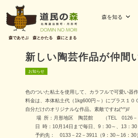
森を知る
森であそぶ 森とかたる 森にとまる
新しい陶芸作品が仲間
お知らせ
色のついた粘土を使用して、カラフルで可愛い器
料金は、本体粘土代（1kg600円～）にプラス１
自分だけのオリジナルな作品。素敵ですね(^^)//
場 所：月形地区 陶芸館 （TEL 0126－53
日 時：10月14日まで毎日、9：30～、13：3
予約先： 0133－22－3911（9：30～16：3