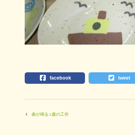
facebook
tweet
曲が鳴る♫森の工作