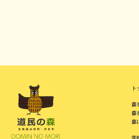
ト
森
森
森
学