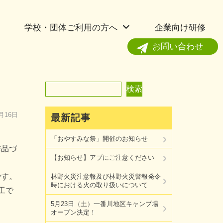
学校・団体ご利用の方へ
企業向け研修
お問い合わせ
検索
検索
8月16日
最新記事
「おやすみな祭」開催のお知らせ
作品づ
【お知らせ】アブにご注意ください
です。
林野火災注意報及び林野火災警報発令
時における火の取り扱いについて
工で
5月23日（土）一番川地区キャンプ場
オープン決定！