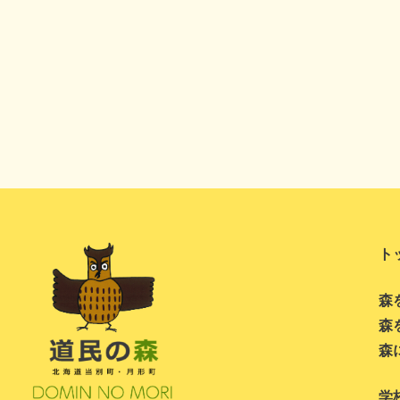
ト
森
森
森
学