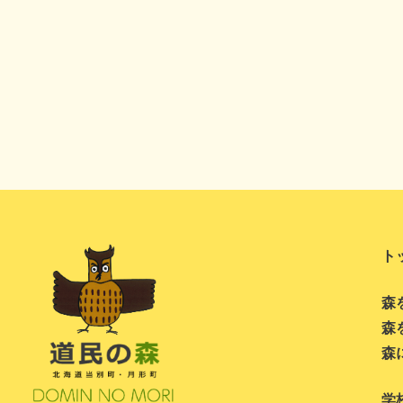
ト
森
森
森
学