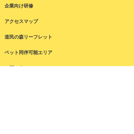
2022年10月
企業向け研修
2022年8月
アクセスマップ
2022年7月
道民の森リーフレット
2022年6月
2022年5月
ペット同伴可能エリア
2022年4月
お問い合わせ
2022年3月
よくある質問
2022年1月
神居尻地区
2021年10月
アクティビティ
2021年9月
森林学習センター
2021年8月
コテージ
林間キャンプ場
2021年7月