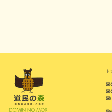
ト
森
森
森
学