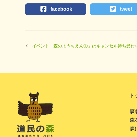
facebook
tweet
イベント「森のようちえん①」はキャンセル待ち受付
ト
森
森
森