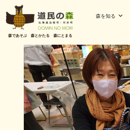
森を知る
森であそぶ 森とかたる 森にとまる