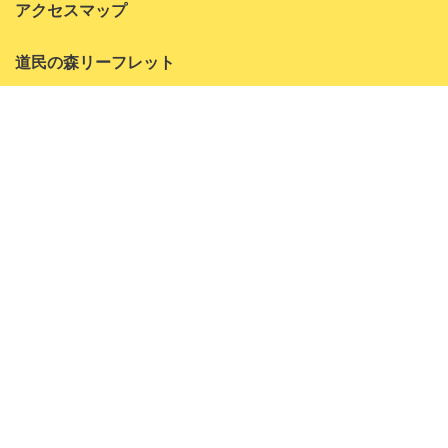
アクセスマップ
2022年7月
道民の森リーフレット
2022年6月
2022年5月
ペット同伴可能エリア
2022年4月
お問い合わせ
2022年3月
よくある質問
2022年1月
神居尻地区
2021年10月
アクティビティ
2021年9月
森林学習センター
2021年8月
コテージ
林間キャンプ場
2021年7月
2021年6月
一番川地区
アクティビティ
2021年5月