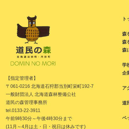
ト
森
森
森
学
企
【指定管理者】
〒061-0216 北海道石狩郡当別町栄町192-7
ア
一般財団法人 北海道森林整備公社
道民の森管理事務所
道
tel.0133-22-3911
ペ
午前9時30分～午後4時30分まで
(11月～4月は土・日・祝日は休みです)