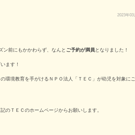
2023年0
ズン前にもかかわらず、なんと
ご予約が満員
となりました！
ざいます！
くの環境教育を手がけるＮＰＯ法人「ＴＥＣ」が幼児を対象に
下記のＴＥＣのホームページからお願いします。