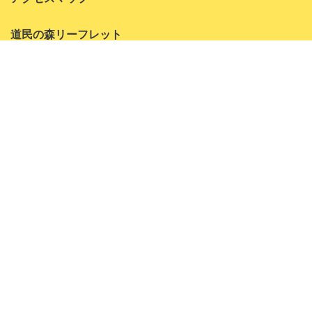
2022年7月
道民の森リーフレット
2022年6月
2022年5月
ペット同伴可能エリア
2022年4月
お問い合わせ
2022年3月
よくある質問
2022年1月
神居尻地区
2021年10月
アクティビティ
2021年9月
森林学習センター
2021年8月
コテージ
林間キャンプ場
2021年7月
2021年6月
一番川地区
アクティビティ
2021年5月